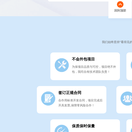
回到顶部
我们始终坚持"看得见
不会外包项目
为保项目品质与可控，项目绝不外
包，我司自有技术团队负责！
签订正规合同
合作用标准开发合同，项目完成后
开具发票,保障零风险合作！
保质保时保量