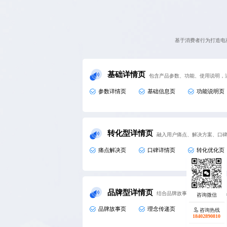
基于消费者行为打造电
基础详情页
包含产品参数、功能、使用说明，
参数详情页
基础信息页
功能说明页
转化型详情页
融入用户痛点、解决方案、口
痛点解决页
口碑详情页
转化优化页
品牌型详情页
结合品牌故事、价值观，强化
品牌故事页
理念传递页
情感共鸣页
咨询热线
18402890810