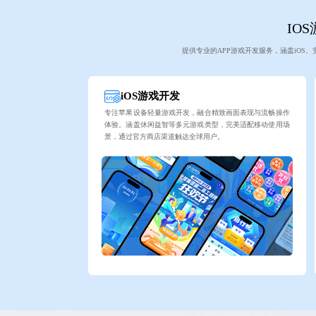
IO
提供专业的APP游戏开发服务，涵盖iOS
iOS游戏开发
专注苹果设备轻量游戏开发，融合精致画面表现与流畅操作
体验。涵盖休闲益智等多元游戏类型，完美适配移动使用场
景，通过官方商店渠道触达全球用户。