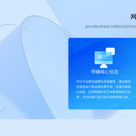
提供从网站界面设计到网站后端开发
明确核心信息
专注于品牌高端网站定制服务，通过独特
的视觉设计和品牌故事呈现，传递品牌核
心价值。运用精致的交互体验和响应式布
局，为访问者打造沉浸式品牌探索之旅。